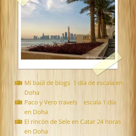
Mi baúl de blogs 1 día de escala en
Doha
Paco y Vero travels escala 1 día
en Doha
El rincón de Sele en Catar 24 horas
en Doha