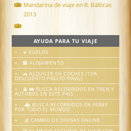
Mandarina de viaje en R. Bálticas
2013
✈️ VUELOS
🏨 ALOJAMIENTO
🚗 ALQUILER DE COCHES (15%
DESCUENTO PRECIO FINAL)
🚊 🚌 BUSCA RECORRIDOS EN TREN Y
AUTOBÚS EN ESTE PAÍS
⛴ BUSCA RECORRIDOS EN FERRY
POR TODO EL MUNDO
💰 CAMBIO DE DIVISAS ONLINE