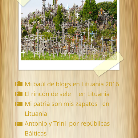
Mi baúl de blogs en Lituania 2016
El rincón de sele en Lituania
Mi patria son mis zapatos en
Lituania
Antonio y Trini por repúblicas
Bálticas