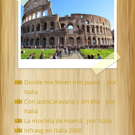
Donde me lleven mis pasos por
Italia
Con autocaravana y sin ella por
Italia
La mochila de mamá por Italia
Infravg en Italia 2006